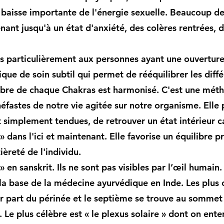
ne baisse importante de l'énergie sexuelle. Beaucoup 
ant jusqu'à un état d'anxiété, des colères rentrées, d
s particulièrement aux personnes ayant une ouverture v
que de soin subtil qui permet de rééquilibrer les diffé
libre de chaque Chakras est harmonisé. C'est une mét
néfastes de notre vie agitée sur notre organisme. Ell
t simplement tendues, de retrouver un état intérieur ca
e » dans l'ici et maintenant. Elle favorise un équilibre 
ièreté de l'individu.
» en sanskrit. Ils ne sont pas visibles par l’œil humain.
la base de la médecine ayurvédique en Inde. Les plus 
 part du périnée et le septième se trouve au sommet de
 Le plus célèbre est « le plexus solaire » dont on ent